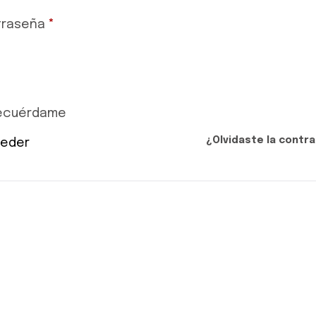
traseña
*
ecuérdame
¿Olvidaste la contr
eder