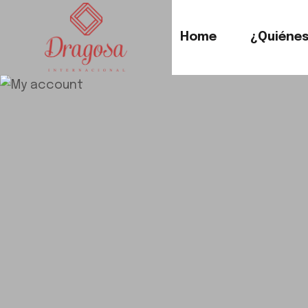
Home
¿Quiéne